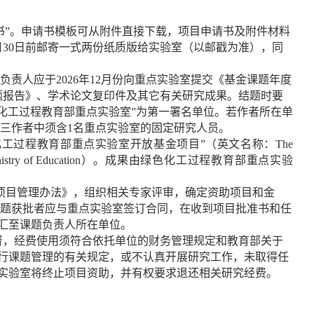
书
”
。申请书模板可从附件直接下载，项目申请书及附件材料
月
30
日前邮寄一式两份纸质版给实验室（以邮戳为准），同
负责人应于
2026
年
12
月份向重点实验室提交《基金课题年度
题报告》、学术论文复印件及其它有关研究成果。结题时要
色化工过程教育部重点实验室”为第一署名单位。若作者所在单
三作者中须含
1
名重点实验室的固定研究人员。
化工过程教育部重点实验室开放基金项目
”
（英文名称：
The
istry of Education
）。成果由绿色化工过程教育部重点实验
项目管理办法》，组织相关专家评审，确定资助项目和金
题获批者应与重点实验室签订合同，在收到项目批准书和任
汇至课题负责人所在单位。
督，经费使用须符合依托单位的财务管理规定和教育部关于
行课题管理的有关规定，或不认真开展研究工作，未取得任
实验室将终止项目资助，并有权要求退还相关研究经费。