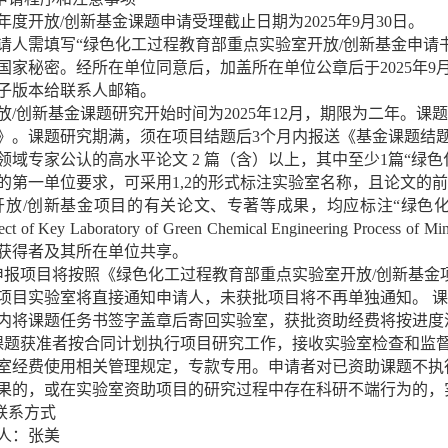
年度开放
/
创新基金课题申请受理截止日期为
2025
年
9
月
30
日。
请人需填写
“
绿色化工过程教育部重点实验室开放
/
创新基金申请
国家秘密。经所在单位同意后，加盖所在单位公章后于
2025
年
9
子版本给联系人邮箱。
放
/
创新基金课题研究开始时间为
2025
年
12
月，期限为二年。课题
》。课题研究期满，须在项目结题后
3
个月内报送《基金课题结
领域专家公认的高水平论文
2
篇（含）以上，其中至少
1
篇“绿
的第一单位要求，可采用
1,2
的形式标注实验室名称，且论文的前
开放
/
创新基金项目的有关论文、专著等成果，均应标注
“
绿色
ct of Key Laboratory of Green Chemical Engineering Process of Min
获得者及其所在单位共享。
申报项目将按照《绿色化工过程教育部重点实验室开放
/
创新基金
项目实验室将直接通知申请人，未获批项目将不再单独通知。
课
内将课题任务书签字盖章后寄回实验室，获批资助经费将按进度
课题获准者按合同计划执行项目研究工作，接收实验室检查和监
室经费使用相关管理规定，专款专用。申请者对已资助课题不执
果的，或在实验室资助项目的研究过程中存在科研不端行为的，
联系方式
人：张美