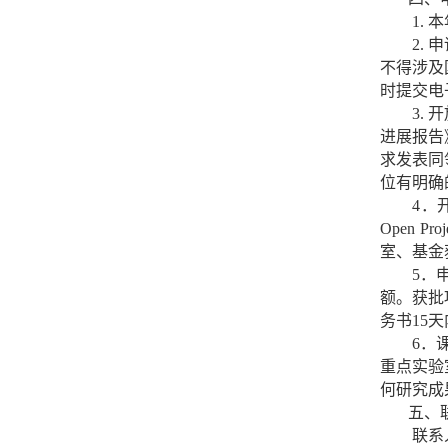
1.
本
2.
申
不得涉及
时提交电
3.
开
进展报告
求发表同
位有明确
4
．
Open Proje
室、基金
5
．
额。获批
务书
15
天
6
．
重点实验
何研究成
五、
联系