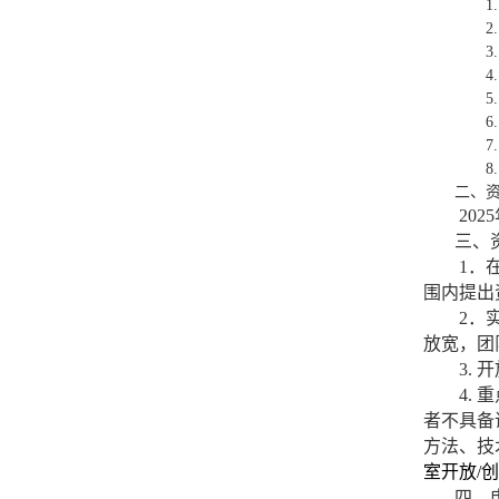
1
2
3
4
5
6
7
8
二、
2025
三、
1
．
围内提出
2
．
放宽，团
3.
开
4.
重
者不具备
方法、技
室开放
/
创
四、