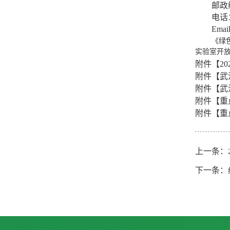
邮政
电话
Email
《绿
实验室开
附件【
2
附件【
武
附件【
武
附件【
重
附件【
重
上一条：
下一条：