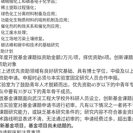
.
磷精细化工和磷基电子化学品；
.
稀土提取过程强化；
.
绿色化工分离材料制备及应用；
.
功能化生物质材料的吸附机制及应用；
.
催化剂的构效关系和催化剂应用；
.
化工废水处理；
.
化工场地污染土壤修复。
.
碳达峰和碳中和技术的基础研究
资助计划
年度开放基金课题拟资助金额
2
万元
/
项，择优资助
6
项。创新课题
资助对象
在上述优先资助领域有良好研究基础、具有博士学位，中级及以
资助申请。申报时必须与本实验室固定研究人员合作申报。
实验室为了鼓励青年人才脱颖而出，优先资助
45
岁以下的中青年
队中要有
35
岁以下的青年骨干成员。
放基金课题面向武汉工程大学校外科研人员设立，创新基金课题
点实验室对基金课题申请书进行初审，凡有以下情况之一者将不
课题研究能力，或缺乏基本研究条件的；研究内容不符合基金资
术路线明显表述不清，无法通过初审的；申请经费过多，超出重
新基金项目，基金项目尚未结题的。
申请程序和注意事项