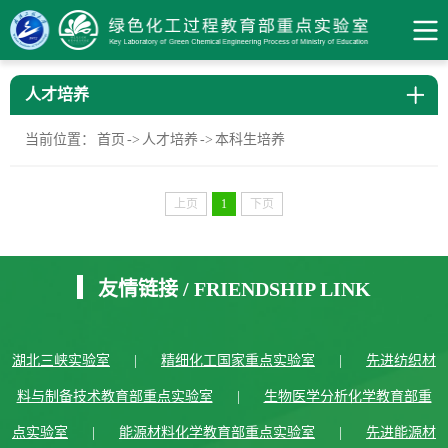
人才培养
当前位置：
首页
->
人才培养
->
本科生培养
上页
1
下页
友情链接
/
FRIENDSHIP LINK
湖北三峡实验室
|
精细化工国家重点实验室
|
先进纺织材
料与制备技术教育部重点实验室
|
生物医学分析化学教育部重
点实验室
|
能源材料化学教育部重点实验室
|
先进能源材