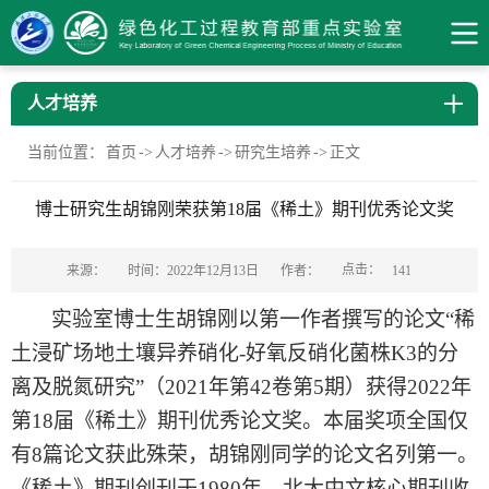
人才培养
当前位置：
首页
->
人才培养
->
研究生培养
->
正文
博士研究生胡锦刚荣获第18届《稀土》期刊优秀论文奖
点击：
来源：
时间：2022年12月13日
作者：
141
实验室博士生胡锦刚以第一作者撰写的论文
“
稀
土浸矿场地土壤异养硝化
-
好氧反硝化菌株
K3
的分
离及脱氮研究
”
（
2021
年第
42
卷第
5
期）获得
2022
年
第
18
届《稀土》期刊优秀论文奖。本届奖项全国仅
有
8
篇论文获此殊荣，胡锦刚同学的论文名列第一。
《稀土》期刊创刊于
1980
年，北大中文核心期刊收