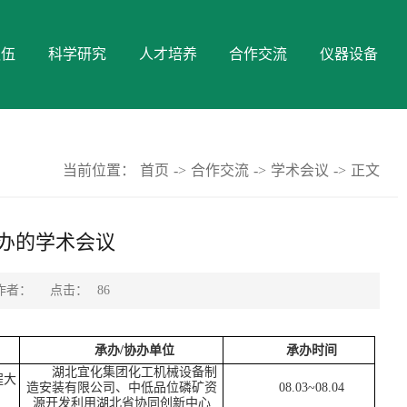
队伍
科学研究
人才培养
合作交流
仪器设备
当前位置：
首页
->
合作交流
->
学术会议
->
正文
承办的学术会议
点击：
作者：
86
承办
/
协办单位
承办时间
湖北宜化集团化工机械设备制
程大
造安装有限公司、中低品位磷矿资
08.03~08.04
源开发利用湖北省协同创新中心